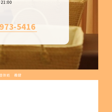
1:00
973-5416
整体処 義健