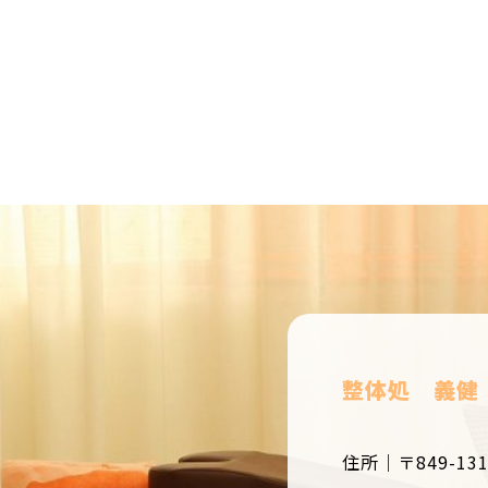
整体処 義健
住所｜〒849-13